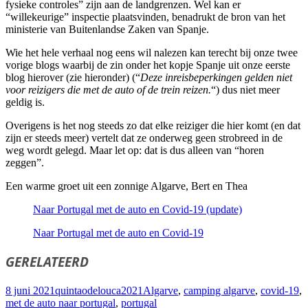
fysieke controles” zijn aan de landgrenzen. Wel kan er
“willekeurige” inspectie plaatsvinden, benadrukt de bron van het
ministerie van Buitenlandse Zaken van Spanje.
Wie het hele verhaal nog eens wil nalezen kan terecht bij onze twee
vorige blogs waarbij de zin onder het kopje Spanje uit onze eerste
blog hierover (zie hieronder) (“
Deze inreisbeperkingen gelden niet
voor reizigers die met de auto of de trein reizen.
“) dus niet meer
geldig is.
Overigens is het nog steeds zo dat elke reiziger die hier komt (en dat
zijn er steeds meer) vertelt dat ze onderweg geen strobreed in de
weg wordt gelegd. Maar let op: dat is dus alleen van “horen
zeggen”.
Een warme groet uit een zonnige Algarve, Bert en Thea
Naar Portugal met de auto en Covid-19 (update)
Naar Portugal met de auto en Covid-19
GERELATEERD
Geplaatst
Auteur
Categorieën
Tags
8 juni 2021
quintaodelouca
2021
Algarve
,
camping algarve
,
covid-19
,
op
met de auto naar portugal
,
portugal