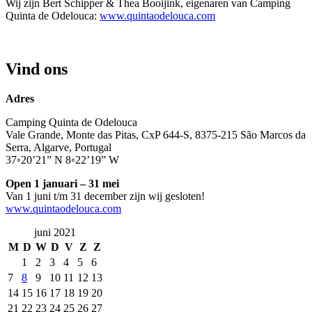
Wij zijn Bert Schipper & Thea Booijink, eigenaren van Camping
Quinta de Odelouca:
www.quintaodelouca.com
Vind ons
Adres
Camping Quinta de Odelouca
Vale Grande, Monte das Pitas, CxP 644-S, 8375-215 São Marcos da
Serra, Algarve, Portugal
37◦20’21” N 8◦22’19” W
Open 1 januari – 31 mei
Van 1 juni t/m 31 december zijn wij gesloten!
www.quintaodelouca.com
juni 2021
M
D
W
D
V
Z
Z
1
2
3
4
5
6
7
8
9
10
11
12
13
14
15
16
17
18
19
20
21
22
23
24
25
26
27