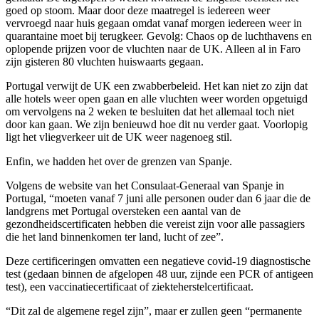
goed op stoom. Maar door deze maatregel is iedereen weer
vervroegd naar huis gegaan omdat vanaf morgen iedereen weer in
quarantaine moet bij terugkeer. Gevolg: Chaos op de luchthavens en
oplopende prijzen voor de vluchten naar de UK. Alleen al in Faro
zijn gisteren 80 vluchten huiswaarts gegaan.
Portugal verwijt de UK een zwabberbeleid. Het kan niet zo zijn dat
alle hotels weer open gaan en alle vluchten weer worden opgetuigd
om vervolgens na 2 weken te besluiten dat het allemaal toch niet
door kan gaan. We zijn benieuwd hoe dit nu verder gaat. Voorlopig
ligt het vliegverkeer uit de UK weer nagenoeg stil.
Enfin, we hadden het over de grenzen van Spanje.
Volgens de website van het Consulaat-Generaal van Spanje in
Portugal, “moeten vanaf 7 juni alle personen ouder dan 6 jaar die de
landgrens met Portugal oversteken een aantal van de
gezondheidscertificaten hebben die vereist zijn voor alle passagiers
die het land binnenkomen ter land, lucht of zee”.
Deze certificeringen omvatten een negatieve covid-19 diagnostische
test (gedaan binnen de afgelopen 48 uur, zijnde een PCR of antigeen
test), een vaccinatiecertificaat of ziekteherstelcertificaat.
“Dit zal de algemene regel zijn”, maar er zullen geen “permanente