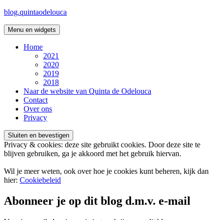
Ga
blog.quintaodelouca
naar
de
Menu en widgets
inhoud
Home
2021
2020
2019
2018
Naar de website van Quinta de Odelouca
Contact
Over ons
Privacy
Privacy & cookies: deze site gebruikt cookies. Door deze site te
blijven gebruiken, ga je akkoord met het gebruik hiervan.
Wil je meer weten, ook over hoe je cookies kunt beheren, kijk dan
hier:
Cookiebeleid
Abonneer je op dit blog d.m.v. e-mail